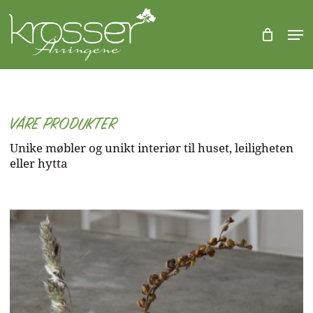
Skip
to
Men
CLOSE
Kurv
main
Close
KURV
content
Menu
VÅRE PRODUKTER
Unike møbler og unikt interiør til huset, leiligheten
eller hytta