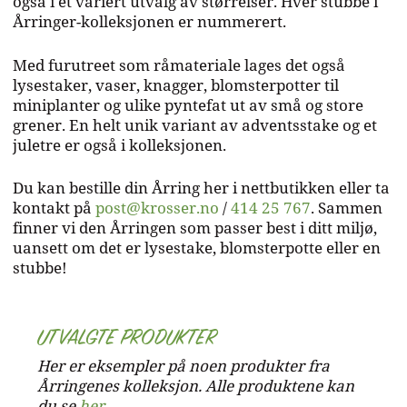
også i et variert utvalg av størrelser. Hver stubbe i
Årringer-kolleksjonen er nummerert.
Med furutreet som råmateriale lages det også
lysestaker, vaser, knagger, blomsterpotter til
miniplanter og ulike pyntefat ut av små og store
grener. En helt unik variant av adventsstake og et
juletre er også i kolleksjonen.
Du kan bestille din Årring her i nettbutikken eller ta
kontakt på
post@krosser.no
/
414 25 767
. Sammen
finner vi den Årringen som passer best i ditt miljø,
uansett om det er lysestake, blomsterpotte eller en
stubbe!
UTVALGTE PRODUKTER
Her er eksempler på noen produkter fra
Årringenes kolleksjon. Alle produktene kan
du se
her
.