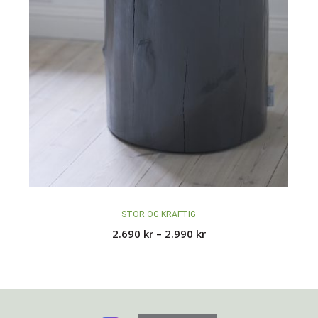
STOR OG KRAFTIG
Prisområde:
2.690
kr
–
2.990
kr
2.690 kr
til
2.990 kr