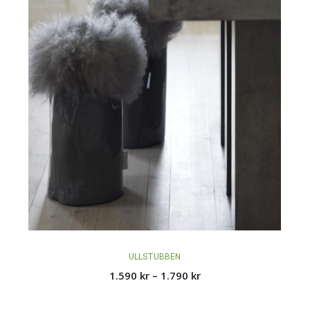
ULLSTUBBEN
Prisområde:
1.590
kr
–
1.790
kr
1.590 kr
til