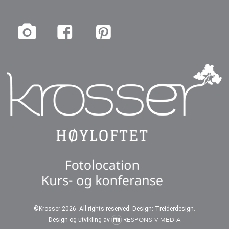
Delsum:
0
kr
©Krosser
2026
. All rights reserved. Design:
Treiderdesign
.
Vis handlekurv
Kasse
RESPONSIV MEDIA
Design og utvikling av