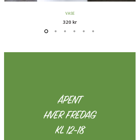
VASE
320
kr