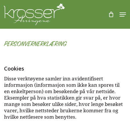
Skip
to
Men
CLOSE
Kurv
main
Close
KURV
content
Menu
PERSONVERNERKLÆRING
Cookies
Disse verktøyene samler inn avidentifisert
informasjon (informasjon som ikke kan spores til
en enkeltperson) om besøkende på vår nettside.
Eksempler på hva statistikken gir svar på, er hvor
mange som besøker ulike sider, hvor lenge besøket
varer, hvilke nettsteder brukerne kommer fra og
hvilke nettlesere som benyttes.