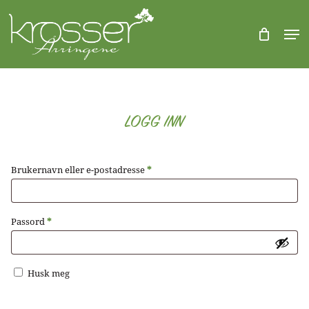
Skip
to
Men
CLOSE
Kurv
main
Close
KURV
content
Menu
LOGG INN
Påkrevd
Brukernavn eller e-postadresse
*
Påkrevd
Passord
*
Husk meg