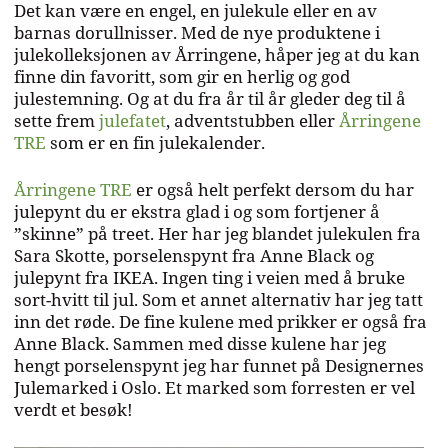
Det kan være en engel, en julekule eller en av
barnas dorullnisser. Med de nye produktene i
julekolleksjonen av Årringene, håper jeg at du kan
finne din favoritt, som gir en herlig og god
julestemning. Og at du fra år til år gleder deg til å
sette frem
julefatet
, adventstubben eller
Årringene
TRE
som er en fin julekalender.
Årringene TRE
er også helt perfekt dersom du har
julepynt du er ekstra glad i og som fortjener å
”skinne” på treet. Her har jeg blandet julekulen fra
Sara Skotte, porselenspynt fra Anne Black og
julepynt fra IKEA. Ingen ting i veien med å bruke
sort-hvitt til jul. Som et annet alternativ har jeg tatt
inn det røde. De fine kulene med prikker er også fra
Anne Black. Sammen med disse kulene har jeg
hengt porselenspynt jeg har funnet på Designernes
Julemarked i Oslo. Et marked som forresten er vel
verdt et besøk!