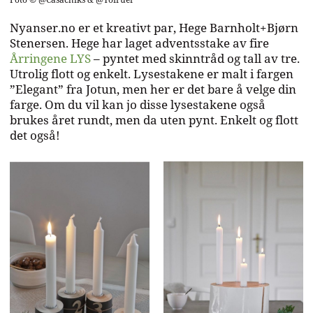
Nyanser.no er et kreativt par, Hege Barnholt+Bjørn
Du har ingen produkter i handlekurven.
Stenersen. Hege har laget adventsstake av fire
Årringene LYS
– pyntet med skinntråd og tall av tre.
Go to shop
Utrolig flott og enkelt. Lysestakene er malt i fargen
”Elegant” fra Jotun, men her er det bare å velge din
farge. Om du vil kan jo disse lysestakene også
brukes året rundt, men da uten pynt. Enkelt og flott
det også!