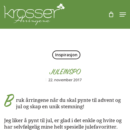
Skip
to
Men
CLOSE
Kurv
main
Close
KURV
content
Menu
Inspirasjon
JULEINSPO
22. november 2017
B
ruk årringene når du skal pynte til advent og
jul og skap en unik stemning!
Jeg liker å pynt til jul, er glad i det enkle og hvite og
har selvfølgelig mine helt spesielle julefavoritter.