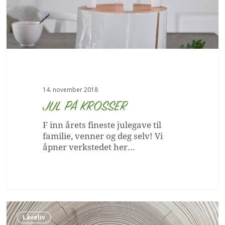
14. november 2018
JUL PÅ KROSSER
F inn årets fineste julegave til
familie, venner og deg selv! Vi
åpner verkstedet her…
Årring-
kolleksjonen
Låveliv